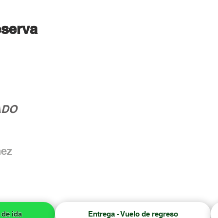
eserva
ADO
hez
 de ida
Entrega - Vuelo de regreso